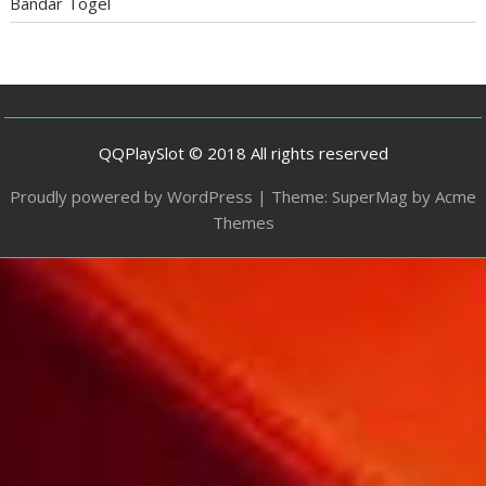
Bandar Togel
QQPlaySlot © 2018 All rights reserved
Proudly powered by WordPress
|
Theme: SuperMag by Acme
Themes