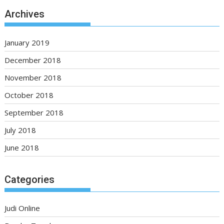
Archives
January 2019
December 2018
November 2018
October 2018
September 2018
July 2018
June 2018
Categories
Judi Online