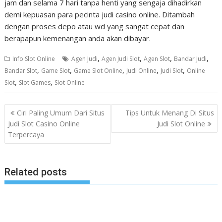
jam dan selama 7 hari tanpa henti yang sengaja dihadirkan
demi kepuasan para pecinta judi casino online. Ditambah
dengan proses depo atau wd yang sangat cepat dan
berapapun kemenangan anda akan dibayar.
,
,
,
,
Info Slot Online
Agen Judi
Agen Judi Slot
Agen Slot
Bandar Judi
,
,
,
,
,
Bandar Slot
Game Slot
Game Slot Online
Judi Online
Judi Slot
Online
,
,
Slot
Slot Games
Slot Online
P
Ciri Paling Umum Dari Situs
Tips Untuk Menang Di Situs
o
Judi Slot Casino Online
Judi Slot Online
Terpercaya
s
t
n
Related posts
a
v
i
g