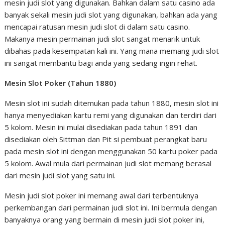
mesin judi slot yang digunakan. Bahkan dalam satu casino ada
banyak sekali mesin judi slot yang digunakan, bahkan ada yang
mencapai ratusan mesin judi slot di dalam satu casino.
Makanya mesin permainan judi slot sangat menarik untuk
dibahas pada kesempatan kali ini. Yang mana memang judi slot
ini sangat membantu bagi anda yang sedang ingin rehat.
Mesin Slot Poker (Tahun 1880)
Mesin slot ini sudah ditemukan pada tahun 1880, mesin slot ini
hanya menyediakan kartu remi yang digunakan dan terdiri dari
5 kolom. Mesin ini mulai disediakan pada tahun 1891 dan
disediakan oleh Sittman dan Pit si pembuat perangkat baru
pada mesin slot ini dengan menggunakan 50 kartu poker pada
5 kolom. Awal mula dari permainan judi slot memang berasal
dari mesin judi slot yang satu ini.
Mesin judi slot poker ini memang awal dari terbentuknya
perkembangan dari permainan judi slot ini. Ini bermula dengan
banyaknya orang yang bermain di mesin judi slot poker ini,