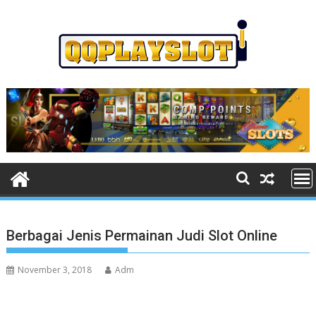
S
k
i
p
t
o
c
o
n
t
e
n
t
Berbagai Jenis Permainan Judi Slot Online
November 3, 2018
Adm