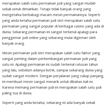
merupakan salah satu permainan judi yang sangat mudah
sekali untuk dimainkan. Tetapi tidak banyak orang yang
mengetahui berbabagi macam mesin permainannya. Seperti
yang anda ketahui permainan judi slot merupakan salah satu
permainan yang sangat popular di berbagai casino yang ada di
dunia. Sekarang permainan ini sangat terkenal apalagi para
penggemar judi online yang sekarang mulai digemari oleh
banyak orang.
Mesin permainan judi slot merupakan salah satu faktor yang
sangat penting dalam perkembangan permainan judi yang
satu ini. Apalagi permainan ini sudah terkenal ratusan tahun
yang lalu, sebelum adanya listrik, sampai sekarang dunia yang
sudah sangat modern. Dengan perjalanan yang cukup panjang,
ini membuat mesin sangat menarik untuk dibahas kali ini.
Karena memang permainan judi ini merupakan salah satu judi
paling tua di dunia.
Seperti yang anda ketahui, sekarang ini ada banyak sekali