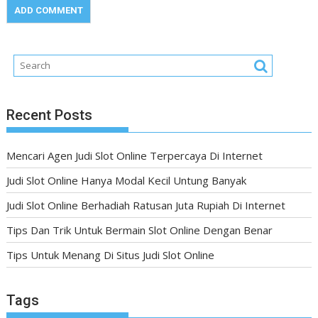
Recent Posts
Mencari Agen Judi Slot Online Terpercaya Di Internet
Judi Slot Online Hanya Modal Kecil Untung Banyak
Judi Slot Online Berhadiah Ratusan Juta Rupiah Di Internet
Tips Dan Trik Untuk Bermain Slot Online Dengan Benar
Tips Untuk Menang Di Situs Judi Slot Online
Tags