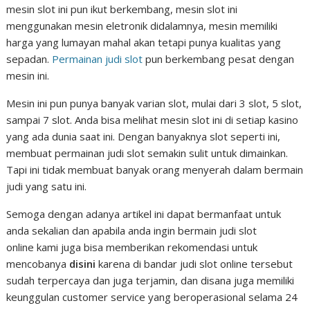
mesin slot ini pun ikut berkembang, mesin slot ini
menggunakan mesin eletronik didalamnya, mesin memiliki
harga yang lumayan mahal akan tetapi punya kualitas yang
sepadan.
Permainan judi slot
pun berkembang pesat dengan
mesin ini.
Mesin ini pun punya banyak varian slot, mulai dari 3 slot, 5 slot,
sampai 7 slot. Anda bisa melihat mesin slot ini di setiap kasino
yang ada dunia saat ini. Dengan banyaknya slot seperti ini,
membuat permainan judi slot semakin sulit untuk dimainkan.
Tapi ini tidak membuat banyak orang menyerah dalam bermain
judi yang satu ini.
Semoga dengan adanya artikel ini dapat bermanfaat untuk
anda sekalian dan apabila anda ingin bermain judi slot
online kami juga bisa memberikan rekomendasi untuk
mencobanya
disini
karena di bandar judi slot online tersebut
sudah terpercaya dan juga terjamin, dan disana juga memiliki
keunggulan customer service yang beroperasional selama 24