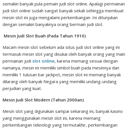
semakin banyak pula pemain judi slot online. Apalagi permainan
judi slot online sudah sangat banyak sekali sehingga membuat
mesin slot ini juga mengalami perkembangan. Ini ditunjukan
dengan semakin banyaknya orang bermain judi slot.
Mesin Judi Slot Buah (Pada Tahun 1910)
Macam mesin slot sebelum ada situs judi slot online yang ini
termasuk mesin slot yang disukai oleh banyak orang yang main
permainan judi
slot online
, karena memang sesuai dengan
namanya, mesin ini memiliki simbol buah pada mesinnya dan
memiliki 1 tulusan bar jackpot, mesin slot ini memang banyak
dilarang oleh banyak Negara yang memiliki undang-undang
perjudian yang kuat.
Mesin Judi Slot Modern (Tahun 2000an)
Mesin slot yang digunakan sampai sekarang ini, banyak kasino
yang menggunakan mesin slot ini, karena memang
perkembangan teknologi yang termutakhir, perkembangan