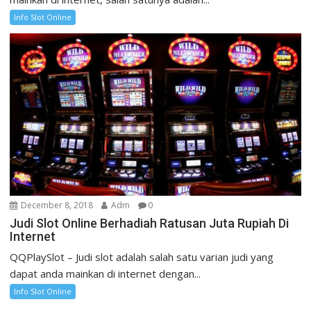
Info Slot Online
December 8, 2018
Adm
0
Judi Slot Online Berhadiah Ratusan Juta Rupiah Di
Internet
QQPlaySlot – Judi slot adalah salah satu varian judi yang
dapat anda mainkan di internet dengan...
Info Slot Online