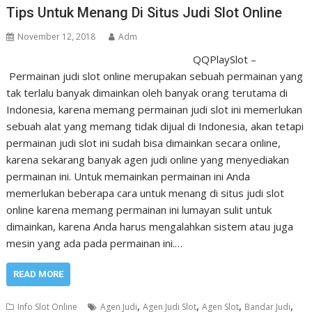
Tips Untuk Menang Di Situs Judi Slot Online
November 12, 2018
Adm
QQPlaySlot –
Permainan judi slot online merupakan sebuah permainan yang
tak terlalu banyak dimainkan oleh banyak orang terutama di
Indonesia, karena memang permainan judi slot ini memerlukan
sebuah alat yang memang tidak dijual di Indonesia, akan tetapi
permainan judi slot ini sudah bisa dimainkan secara online,
karena sekarang banyak agen judi online yang menyediakan
permainan ini. Untuk memainkan permainan ini Anda
memerlukan beberapa cara untuk menang di situs judi slot
online karena memang permainan ini lumayan sulit untuk
dimainkan, karena Anda harus mengalahkan sistem atau juga
mesin yang ada pada permainan ini.…
READ MORE
,
,
,
,
Info Slot Online
Agen Judi
Agen Judi Slot
Agen Slot
Bandar Judi