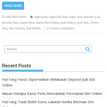
READ MORE
,
,
,
,
Info Slot Online
Agen Judi
Agen Judi Slot
Agen Slot
Bandar Judi
,
,
,
,
,
Bandar Slot
Game Slot
Game Slot Online
Judi Online
Judi Slot
Online
,
,
Slot
Slot Games
Slot Online
Leave a comment
Recent Posts
Hal Yang Harus Diperhatikan Melakukan Deposit Judi Slot
Online
Alasan Kenapa Kamu Perlu Memainkan Permainan Slot Online
Hal Yang Tidak Boleh Kamu Lakukan Ketika Bermain Slot