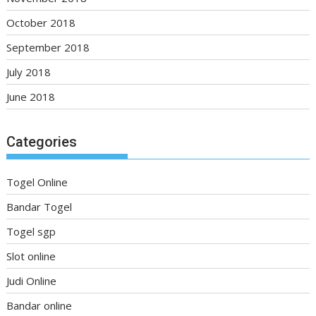
October 2018
September 2018
July 2018
June 2018
Categories
Togel Online
Bandar Togel
Togel sgp
Slot online
Judi Online
Bandar online