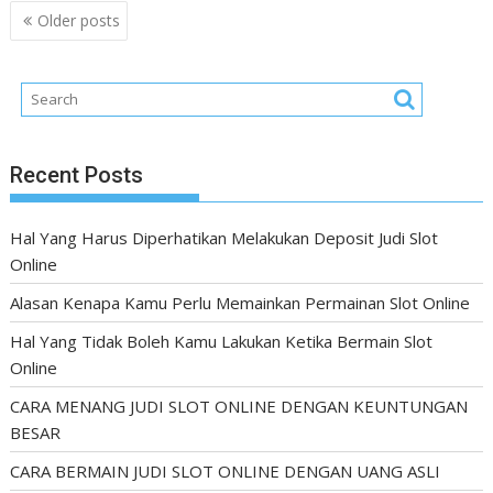
P
Older posts
o
s
t
s
n
Recent Posts
a
v
Hal Yang Harus Diperhatikan Melakukan Deposit Judi Slot
i
Online
g
a
Alasan Kenapa Kamu Perlu Memainkan Permainan Slot Online
t
Hal Yang Tidak Boleh Kamu Lakukan Ketika Bermain Slot
i
Online
o
CARA MENANG JUDI SLOT ONLINE DENGAN KEUNTUNGAN
n
BESAR
CARA BERMAIN JUDI SLOT ONLINE DENGAN UANG ASLI