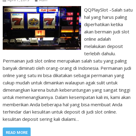
QQPlaySlot –Salah satu
hal yang harus paling
diperhatikan ketika
akan bermain judi slot
online adalah
melakukan deposit
terlebih dahulu.
Permainan judi slot online merupakan salah satu yang paling
banyak diminati oleh orang-orang di Indonesia. Permainan judi
online yang satu ini bisa dikatakan sebagai permainan yang
cukup mudah untuk dimainkan walaupun agak sulit untuk
dimenangkan karena butuh keberuntungan yang sangat tinggi
untuk memenangkannya. Dalam kesempatan kali ini, kami akan
memberikan Anda beberapa hal yang bisa membuat Anda
terhindar dari kesulitan untuk deposit di judi slot online.
kesulitan deposit sering kali dialami…
READ MORE