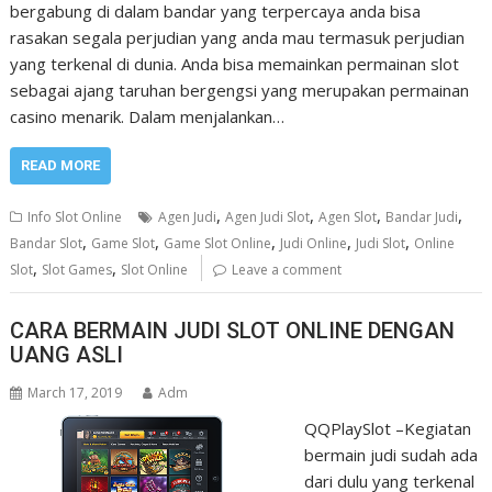
bergabung di dalam bandar yang terpercaya anda bisa
rasakan segala perjudian yang anda mau termasuk perjudian
yang terkenal di dunia. Anda bisa memainkan permainan slot
sebagai ajang taruhan bergengsi yang merupakan permainan
casino menarik. Dalam menjalankan…
READ MORE
,
,
,
,
Info Slot Online
Agen Judi
Agen Judi Slot
Agen Slot
Bandar Judi
,
,
,
,
,
Bandar Slot
Game Slot
Game Slot Online
Judi Online
Judi Slot
Online
,
,
Slot
Slot Games
Slot Online
Leave a comment
CARA BERMAIN JUDI SLOT ONLINE DENGAN
UANG ASLI
March 17, 2019
Adm
QQPlaySlot –Kegiatan
bermain judi sudah ada
dari dulu yang terkenal