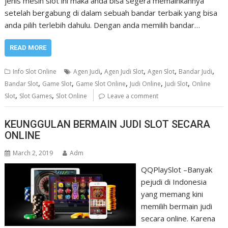
jenis mesin slot ini maka anda bisa segera memainkannya
setelah bergabung di dalam sebuah bandar terbaik yang bisa
anda pilih terlebih dahulu. Dengan anda memilih bandar…
READ MORE
,
,
,
,
Info Slot Online
Agen Judi
Agen Judi Slot
Agen Slot
Bandar Judi
,
,
,
,
,
Bandar Slot
Game Slot
Game Slot Online
Judi Online
Judi Slot
Online
,
,
Slot
Slot Games
Slot Online
Leave a comment
KEUNGGULAN BERMAIN JUDI SLOT SECARA
ONLINE
March 2, 2019
Adm
QQPlaySlot –Banyak
pejudi di Indonesia
yang memang kini
memilih bermain judi
secara online. Karena