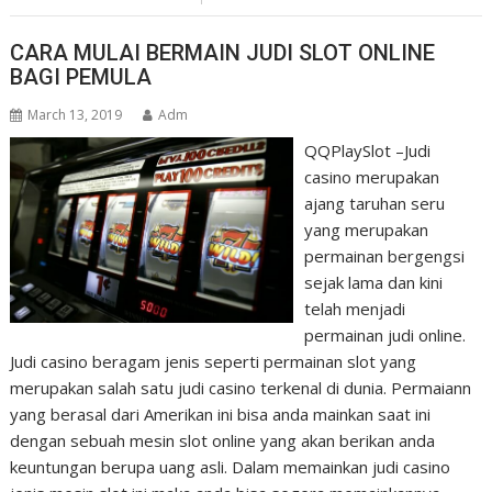
CARA MULAI BERMAIN JUDI SLOT ONLINE
BAGI PEMULA
March 13, 2019
Adm
QQPlaySlot –Judi
casino merupakan
ajang taruhan seru
yang merupakan
permainan bergengsi
sejak lama dan kini
telah menjadi
permainan judi online.
Judi casino beragam jenis seperti permainan slot yang
merupakan salah satu judi casino terkenal di dunia. Permaiann
yang berasal dari Amerikan ini bisa anda mainkan saat ini
dengan sebuah mesin slot online yang akan berikan anda
keuntungan berupa uang asli. Dalam memainkan judi casino