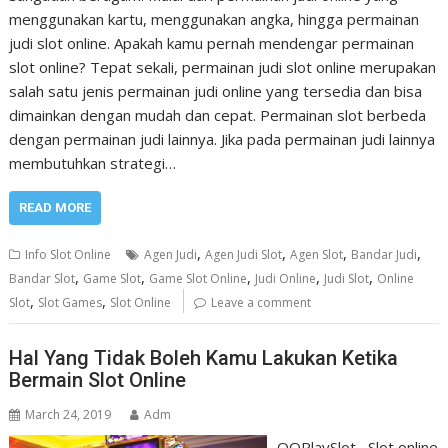
menggunakan kartu, menggunakan angka, hingga permainan
judi slot online. Apakah kamu pernah mendengar permainan
slot online? Tepat sekali, permainan judi slot online merupakan
salah satu jenis permainan judi online yang tersedia dan bisa
dimainkan dengan mudah dan cepat. Permainan slot berbeda
dengan permainan judi lainnya. Jika pada permainan judi lainnya
membutuhkan strategi…
READ MORE
,
,
,
,
Info Slot Online
Agen Judi
Agen Judi Slot
Agen Slot
Bandar Judi
,
,
,
,
,
Bandar Slot
Game Slot
Game Slot Online
Judi Online
Judi Slot
Online
,
,
Slot
Slot Games
Slot Online
Leave a comment
Hal Yang Tidak Boleh Kamu Lakukan Ketika
Bermain Slot Online
March 24, 2019
Adm
QQPlaySlot –Slot online