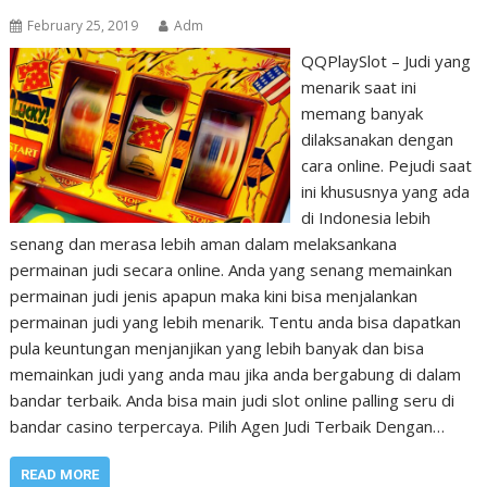
February 25, 2019
Adm
QQPlaySlot – Judi yang
menarik saat ini
memang banyak
dilaksanakan dengan
cara online. Pejudi saat
ini khususnya yang ada
di Indonesia lebih
senang dan merasa lebih aman dalam melaksankana
permainan judi secara online. Anda yang senang memainkan
permainan judi jenis apapun maka kini bisa menjalankan
permainan judi yang lebih menarik. Tentu anda bisa dapatkan
pula keuntungan menjanjikan yang lebih banyak dan bisa
memainkan judi yang anda mau jika anda bergabung di dalam
bandar terbaik. Anda bisa main judi slot online palling seru di
bandar casino terpercaya. Pilih Agen Judi Terbaik Dengan…
READ MORE