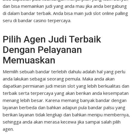
dan bisa memainkan judi yang anda mau jika anda bergabung
di dalam bandar terbaik. Anda bisa main judi slot online palling
seru di bandar casino terpercaya.
Pilih Agen Judi Terbaik
Dengan Pelayanan
Memuaskan
Memilih sebuah bandar terlebih dahulu adalah hal yang perlu
anda lakukan sebagai seorang pemula. Maka anda akan
dapatkan permianan judi mesin slot yang lebih berkualitas dan
terbaik serta terpercaya yang akan berikan anda kesempatan
menang lebih besar. Karena memang banyak bandar dengan
layanan berbeda dan bahkan adapun pula bandar palsu yang
berikan layanan tidak lengkap dan bahkan menipu membernya,
sehingga anda akan merasa kecewa jika sampai salah pilih
agen.