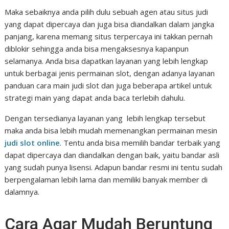
Maka sebaiknya anda pilih dulu sebuah agen atau situs judi
yang dapat dipercaya dan juga bisa diandalkan dalam jangka
panjang, karena memang situs terpercaya ini takkan pernah
diblokir sehingga anda bisa mengaksesnya kapanpun
selamanya. Anda bisa dapatkan layanan yang lebih lengkap
untuk berbagai jenis permainan slot, dengan adanya layanan
panduan cara main judi slot dan juga beberapa artikel untuk
strategi main yang dapat anda baca terlebih dahulu.
Dengan tersedianya layanan yang lebih lengkap tersebut
maka anda bisa lebih mudah memenangkan permainan mesin
judi slot online
. Tentu anda bisa memilih bandar terbaik yang
dapat dipercaya dan diandalkan dengan baik, yaitu bandar asli
yang sudah punya lisensi. Adapun bandar resmi ini tentu sudah
berpengalaman lebih lama dan memiliki banyak member di
dalamnya.
Cara Agar Mudah Beruntung