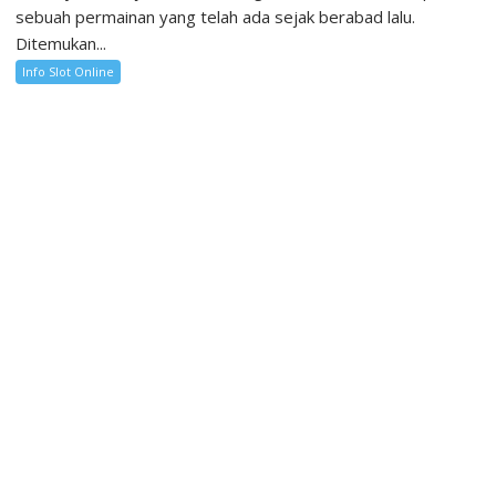
sebuah permainan yang telah ada sejak berabad lalu.
Ditemukan...
Info Slot Online