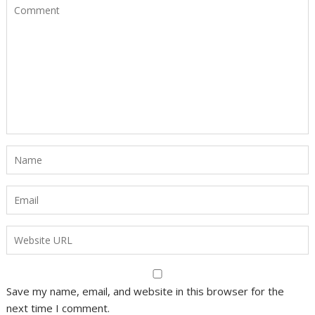
Save my name, email, and website in this browser for the
next time I comment.