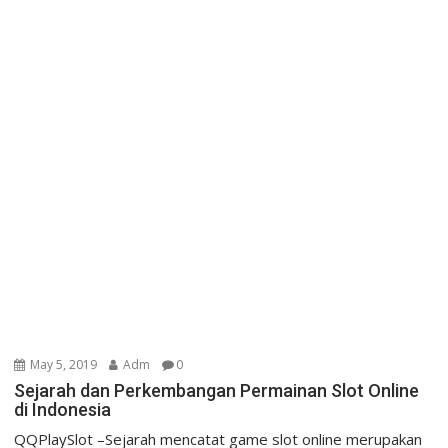
a
t
i
o
n
May 5, 2019
Adm
0
Sejarah dan Perkembangan Permainan Slot Online
di Indonesia
QQPlaySlot –Sejarah mencatat game slot online merupakan