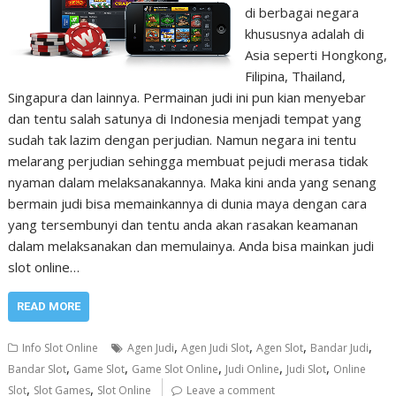
di berbagai negara
khususnya adalah di
Asia seperti Hongkong,
Filipina, Thailand,
Singapura dan lainnya. Permainan judi ini pun kian menyebar
dan tentu salah satunya di Indonesia menjadi tempat yang
sudah tak lazim dengan perjudian. Namun negara ini tentu
melarang perjudian sehingga membuat pejudi merasa tidak
nyaman dalam melaksanakannya. Maka kini anda yang senang
bermain judi bisa memainkannya di dunia maya dengan cara
yang tersembunyi dan tentu anda akan rasakan keamanan
dalam melaksanakan dan memulainya. Anda bisa mainkan judi
slot online…
READ MORE
,
,
,
,
Info Slot Online
Agen Judi
Agen Judi Slot
Agen Slot
Bandar Judi
,
,
,
,
,
Bandar Slot
Game Slot
Game Slot Online
Judi Online
Judi Slot
Online
,
,
Slot
Slot Games
Slot Online
Leave a comment