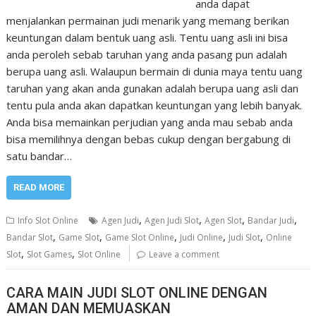
anda dapat
menjalankan permainan judi menarik yang memang berikan
keuntungan dalam bentuk uang asli. Tentu uang asli ini bisa
anda peroleh sebab taruhan yang anda pasang pun adalah
berupa uang asli. Walaupun bermain di dunia maya tentu uang
taruhan yang akan anda gunakan adalah berupa uang asli dan
tentu pula anda akan dapatkan keuntungan yang lebih banyak.
Anda bisa memainkan perjudian yang anda mau sebab anda
bisa memilihnya dengan bebas cukup dengan bergabung di
satu bandar…
READ MORE
,
,
,
,
Info Slot Online
Agen Judi
Agen Judi Slot
Agen Slot
Bandar Judi
,
,
,
,
,
Bandar Slot
Game Slot
Game Slot Online
Judi Online
Judi Slot
Online
,
,
Slot
Slot Games
Slot Online
Leave a comment
CARA MAIN JUDI SLOT ONLINE DENGAN
AMAN DAN MEMUASKAN