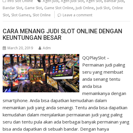
,
,
,
,
Info Slot Online
Agen Judi
Agen Judi Slot
Agen Slot
Bandar Judi
,
,
,
,
,
Bandar Slot
Game Slot
Game Slot Online
Judi Online
Judi Slot
Online
,
,
Slot
Slot Games
Slot Online
Leave a comment
CARA MENANG JUDI SLOT ONLINE DENGAN
KEUNTUNGAN BESAR
March 20, 2019
Adm
QQPlaySlot –
Permainan judi paling
seru yang membuat
anda senang tentu
anda bisa
memainkanya dengan
smartphone. Anda bisa dapatkan kemudahan dalam
memainkan judi yang anda senangi. Tentu anda bisa dapatkan
kemudahan dalam menjalankan permaianan judi yang paling
seru dan tentu pula akan ada berbagai banyak permainan yang
bisa anda dapatkan di sebuah bandar. Dengan hanya