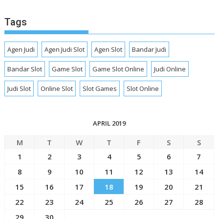
Tags
Agen Judi
Agen Judi Slot
Agen Slot
Bandar Judi
Bandar Slot
Game Slot
Game Slot Online
Judi Online
Judi Slot
Online Slot
Slot Games
Slot Online
APRIL 2019
M
T
W
T
F
S
S
1
2
3
4
5
6
7
8
9
10
11
12
13
14
15
16
17
18
19
20
21
22
23
24
25
26
27
28
29
30