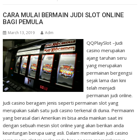
CARA MULAI BERMAIN JUDI SLOT ONLINE
BAGI PEMULA
March 13, 2019
Adm
QQPlaySlot –Judi
casino merupakan
ajang taruhan seru
yang merupakan
permainan bergengsi
sejak lama dan kini
telah menjadi
permainan judi online.
Judi casino beragam jenis seperti permainan slot yang
merupakan salah satu judi casino terkenal di dunia. Permaiann
yang berasal dari Amerikan ini bisa anda mainkan saat ini
dengan sebuah mesin slot online yang akan berikan anda
keuntungan berupa uang asli. Dalam memainkan judi casino