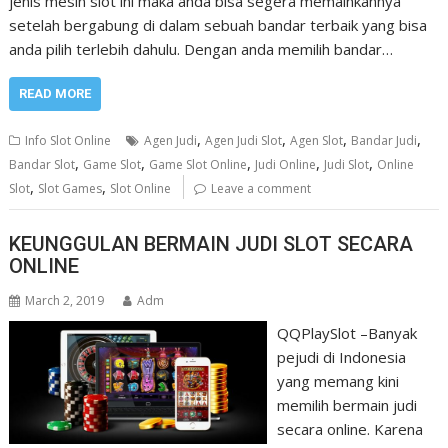
jenis mesin slot ini maka anda bisa segera memainkannya
setelah bergabung di dalam sebuah bandar terbaik yang bisa
anda pilih terlebih dahulu. Dengan anda memilih bandar…
READ MORE
,
,
,
,
Info Slot Online
Agen Judi
Agen Judi Slot
Agen Slot
Bandar Judi
,
,
,
,
,
Bandar Slot
Game Slot
Game Slot Online
Judi Online
Judi Slot
Online
,
,
Slot
Slot Games
Slot Online
Leave a comment
KEUNGGULAN BERMAIN JUDI SLOT SECARA
ONLINE
March 2, 2019
Adm
QQPlaySlot –Banyak
pejudi di Indonesia
yang memang kini
memilih bermain judi
secara online. Karena