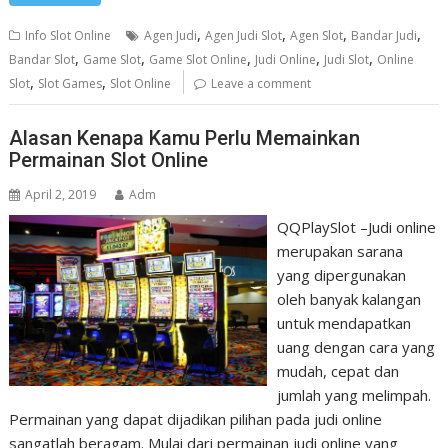
,
,
,
,
Info Slot Online
Agen Judi
Agen Judi Slot
Agen Slot
Bandar Judi
,
,
,
,
,
Bandar Slot
Game Slot
Game Slot Online
Judi Online
Judi Slot
Online
,
,
Slot
Slot Games
Slot Online
Leave a comment
Alasan Kenapa Kamu Perlu Memainkan
Permainan Slot Online
April 2, 2019
Adm
QQPlaySlot –Judi online
merupakan sarana
yang dipergunakan
oleh banyak kalangan
untuk mendapatkan
uang dengan cara yang
mudah, cepat dan
jumlah yang melimpah.
Permainan yang dapat dijadikan pilihan pada judi online
sangatlah beragam. Mulai dari permainan judi online yang