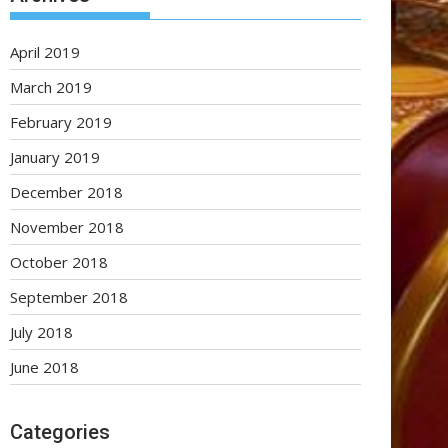
April 2019
March 2019
February 2019
January 2019
December 2018
November 2018
October 2018
September 2018
July 2018
June 2018
Categories