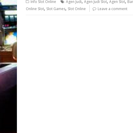
,
,
,
Info Slot Online
Agen Judi
Agen Judi Slot
Agen Slot
Ban
,
,
Online Slot
Slot Games
Slot Online
Leave a comment