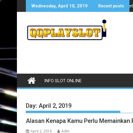
S
osit Judi Slot Online
Alasan Kenapa Kamu Perlu Memainkan 
Wednesday, April 10, 2019
Recent posts
k
i
p
t
o
c
o
n
t
e
INFO SLOT ONLINE
n
t
Day: April 2, 2019
Alasan Kenapa Kamu Perlu Memainkan P
April 2, 2019
Adm