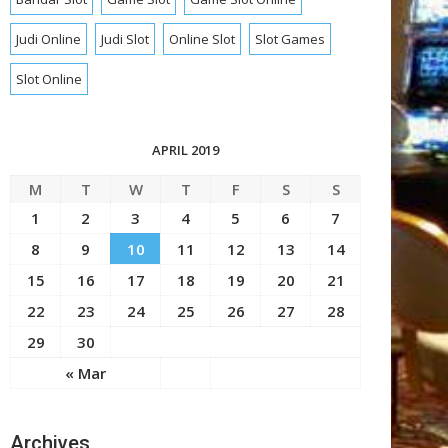
Judi Online
Judi Slot
Online Slot
Slot Games
Slot Online
APRIL 2019
M
T
W
T
F
S
S
1
2
3
4
5
6
7
8
9
10
11
12
13
14
15
16
17
18
19
20
21
22
23
24
25
26
27
28
29
30
« Mar
Archives