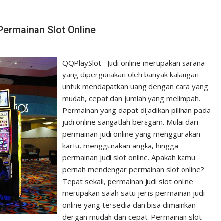
ermainan Slot Online
QQPlaySlot –Judi online merupakan sarana
yang dipergunakan oleh banyak kalangan
untuk mendapatkan uang dengan cara yang
mudah, cepat dan jumlah yang melimpah.
Permainan yang dapat dijadikan pilihan pada
judi online sangatlah beragam. Mulai dari
permainan judi online yang menggunakan
kartu, menggunakan angka, hingga
permainan judi slot online. Apakah kamu
pernah mendengar permainan slot online?
Tepat sekali, permainan judi slot online
merupakan salah satu jenis permainan judi
online yang tersedia dan bisa dimainkan
dengan mudah dan cepat. Permainan slot