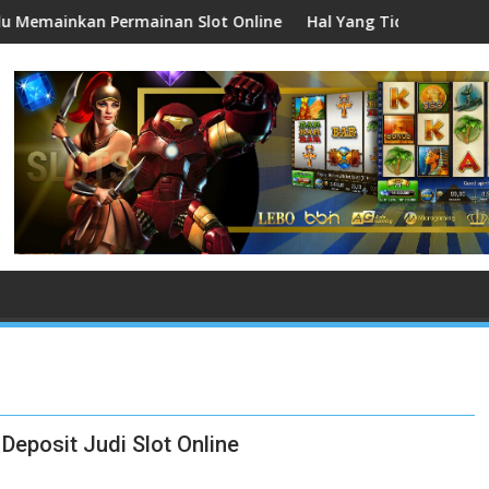
ermainan Slot Online
Hal Yang Tidak Boleh Kamu Lakukan Ke
Deposit Judi Slot Online