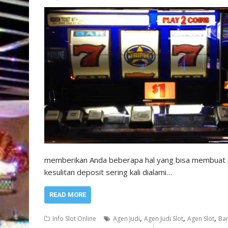
memberikan Anda beberapa hal yang bisa membuat Anda
kesulitan deposit sering kali dialami…
READ MORE
,
,
,
Info Slot Online
Agen Judi
Agen Judi Slot
Agen Slot
Ban