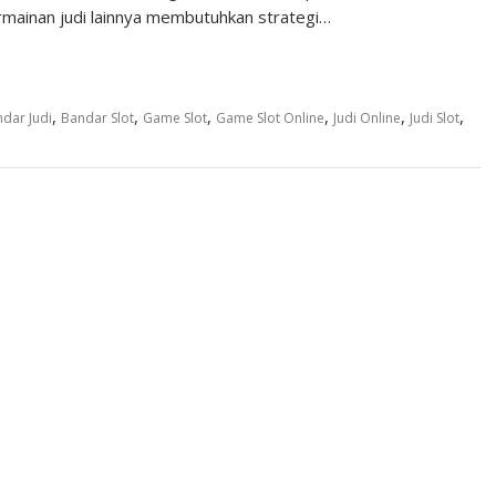
ermainan judi lainnya membutuhkan strategi…
,
,
,
,
,
,
dar Judi
Bandar Slot
Game Slot
Game Slot Online
Judi Online
Judi Slot