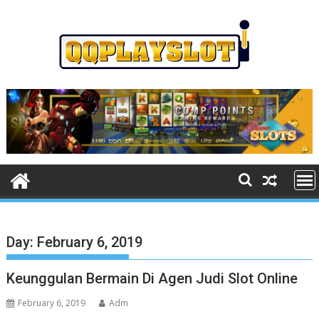
S
k
i
p
t
o
c
o
n
t
e
n
t
Day: February 6, 2019
Keunggulan Bermain Di Agen Judi Slot Online
February 6, 2019
Adm