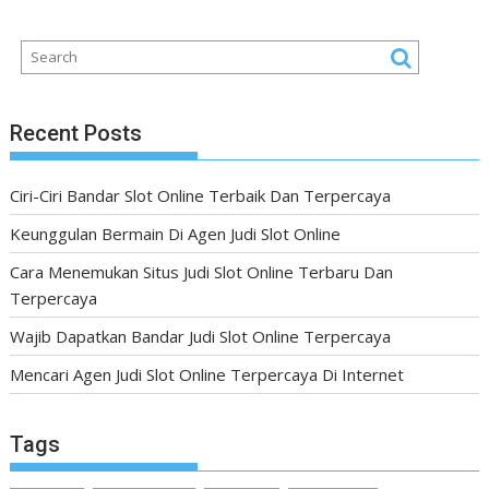
Recent Posts
Ciri-Ciri Bandar Slot Online Terbaik Dan Terpercaya
Keunggulan Bermain Di Agen Judi Slot Online
Cara Menemukan Situs Judi Slot Online Terbaru Dan
Terpercaya
Wajib Dapatkan Bandar Judi Slot Online Terpercaya
Mencari Agen Judi Slot Online Terpercaya Di Internet
Tags