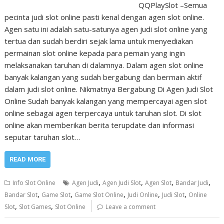
QQPlaySlot –Semua
pecinta judi slot online pasti kenal dengan agen slot online.
Agen satu ini adalah satu-satunya agen judi slot online yang
tertua dan sudah berdiri sejak lama untuk menyediakan
permainan slot online kepada para pemain yang ingin
melaksanakan taruhan di dalamnya. Dalam agen slot online
banyak kalangan yang sudah bergabung dan bermain aktif
dalam judi slot online. Nikmatnya Bergabung Di Agen Judi Slot
Online Sudah banyak kalangan yang mempercayai agen slot
online sebagai agen terpercaya untuk taruhan slot. Di slot
online akan memberikan berita terupdate dan informasi
seputar taruhan slot…
READ MORE
,
,
,
,
Info Slot Online
Agen Judi
Agen Judi Slot
Agen Slot
Bandar Judi
,
,
,
,
,
Bandar Slot
Game Slot
Game Slot Online
Judi Online
Judi Slot
Online
,
,
Slot
Slot Games
Slot Online
Leave a comment