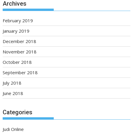
Archives
February 2019
January 2019
December 2018
November 2018
October 2018
September 2018
July 2018
June 2018
Categories
Judi Online