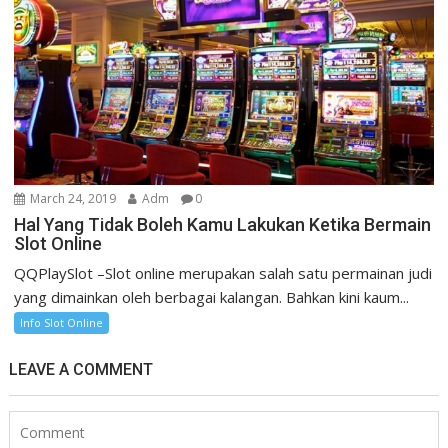
March 24, 2019
Adm
0
Hal Yang Tidak Boleh Kamu Lakukan Ketika Bermain
Slot Online
QQPlaySlot –Slot online merupakan salah satu permainan judi
yang dimainkan oleh berbagai kalangan. Bahkan kini kaum...
Info Slot Online
LEAVE A COMMENT