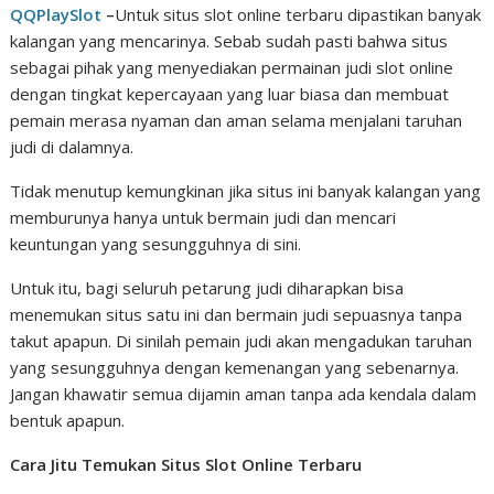
QQPlaySlot
–
Untuk situs slot online terbaru dipastikan banyak
kalangan yang mencarinya. Sebab sudah pasti bahwa situs
sebagai pihak yang menyediakan permainan judi slot online
dengan tingkat kepercayaan yang luar biasa dan membuat
pemain merasa nyaman dan aman selama menjalani taruhan
judi di dalamnya.
Tidak menutup kemungkinan jika situs ini banyak kalangan yang
memburunya hanya untuk bermain judi dan mencari
keuntungan yang sesungguhnya di sini.
Untuk itu, bagi seluruh petarung judi diharapkan bisa
menemukan situs satu ini dan bermain judi sepuasnya tanpa
takut apapun. Di sinilah pemain judi akan mengadukan taruhan
yang sesungguhnya dengan kemenangan yang sebenarnya.
Jangan khawatir semua dijamin aman tanpa ada kendala dalam
bentuk apapun.
Cara Jitu Temukan Situs Slot Online Terbaru