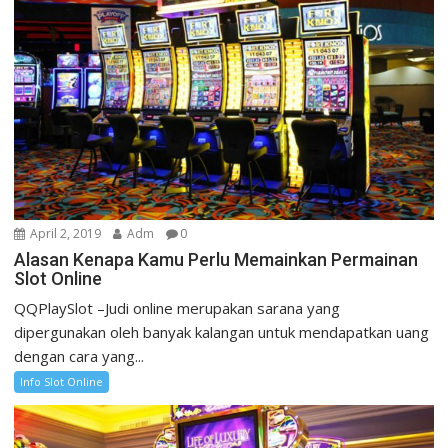
April 2, 2019
Adm
0
Alasan Kenapa Kamu Perlu Memainkan Permainan
Slot Online
QQPlaySlot –Judi online merupakan sarana yang
dipergunakan oleh banyak kalangan untuk mendapatkan uang
dengan cara yang...
Info Slot Online