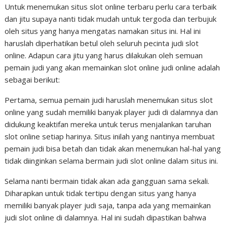
Untuk menemukan situs slot online terbaru perlu cara terbaik
dan jitu supaya nanti tidak mudah untuk tergoda dan terbujuk
oleh situs yang hanya mengatas namakan situs ini. Hal ini
haruslah diperhatikan betul oleh seluruh pecinta judi slot
online. Adapun cara jitu yang harus dilakukan oleh semuan
pemain judi yang akan memainkan slot online judi online adalah
sebagai berikut:
Pertama, semua pemain judi haruslah menemukan situs slot
online yang sudah memiliki banyak player judi di dalamnya dan
didukung keaktifan mereka untuk terus menjalankan taruhan
slot online setiap harinya. Situs inilah yang nantinya membuat
pemain judi bisa betah dan tidak akan menemukan hal-hal yang
tidak diinginkan selama bermain judi slot online dalam situs ini.
Selama nanti bermain tidak akan ada gangguan sama sekali.
Diharapkan untuk tidak tertipu dengan situs yang hanya
memiliki banyak player judi saja, tanpa ada yang memainkan
judi slot online di dalamnya. Hal ini sudah dipastikan bahwa