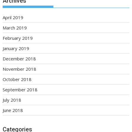
Archives
April 2019
March 2019
February 2019
January 2019
December 2018
November 2018
October 2018
September 2018
July 2018
June 2018
Categories