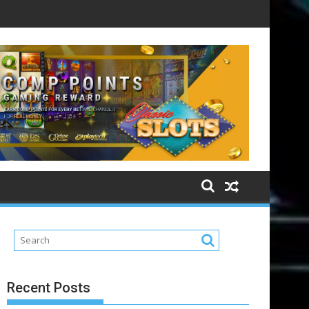
ine
CARA MENANG JUDI SLOT ONLINE DENGAN KEUNTUNGAN 
Recent Posts