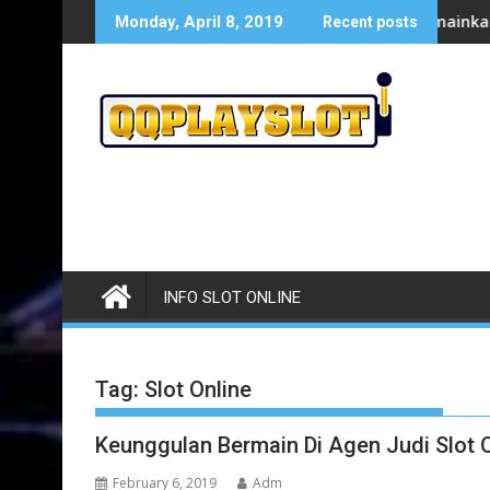
S
Alasan Kenapa Kamu Perlu Memainkan Permainan Slot Online
Monday, April 8, 2019
Recent posts
k
i
p
t
o
c
o
n
t
e
INFO SLOT ONLINE
n
t
Tag: Slot Online
Keunggulan Bermain Di Agen Judi Slot 
February 6, 2019
Adm