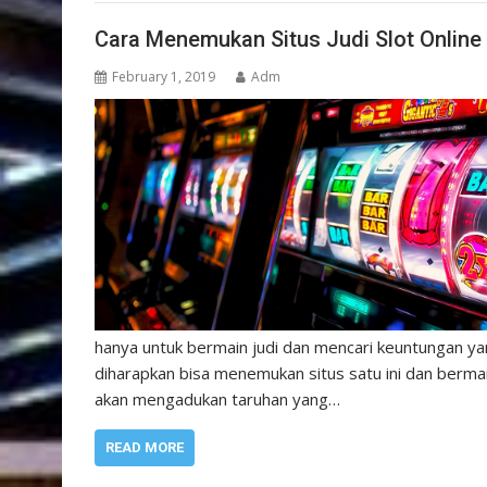
Cara Menemukan Situs Judi Slot Online
February 1, 2019
Adm
hanya untuk bermain judi dan mencari keuntungan yang
diharapkan bisa menemukan situs satu ini dan bermain
akan mengadukan taruhan yang…
READ MORE