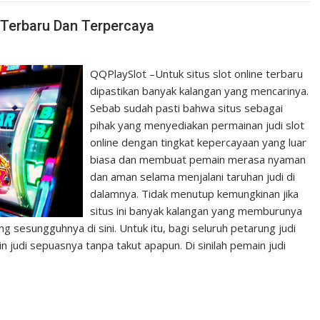
 Terbaru Dan Terpercaya
QQPlaySlot –Untuk situs slot online terbaru
dipastikan banyak kalangan yang mencarinya.
Sebab sudah pasti bahwa situs sebagai
pihak yang menyediakan permainan judi slot
online dengan tingkat kepercayaan yang luar
biasa dan membuat pemain merasa nyaman
dan aman selama menjalani taruhan judi di
dalamnya. Tidak menutup kemungkinan jika
situs ini banyak kalangan yang memburunya
 sesungguhnya di sini. Untuk itu, bagi seluruh petarung judi
 judi sepuasnya tanpa takut apapun. Di sinilah pemain judi