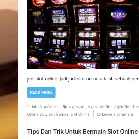
judi slot online. Jadi judi slot online adalah sebuah 
READ MORE
,
,
,
Info Slot Online
Agen Judi
Agen Judi Slot
Agen Slot
Ban
,
,
Online Slot
Slot Games
Slot Online
Leave a comment
Tips Dan Trik Untuk Bermain Slot Onlin