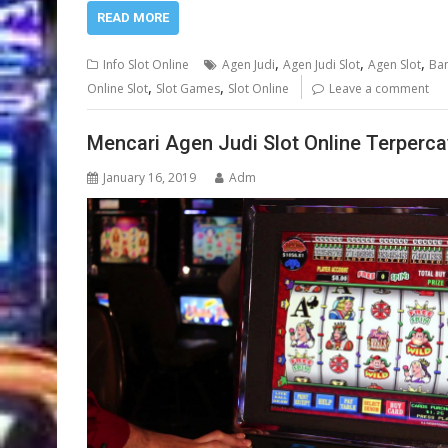
READ MORE
,
,
,
Info Slot Online
Agen Judi
Agen Judi Slot
Agen Slot
Ban
,
,
Online Slot
Slot Games
Slot Online
Leave a comment
Mencari Agen Judi Slot Online Terpercay
January 16, 2019
Adm