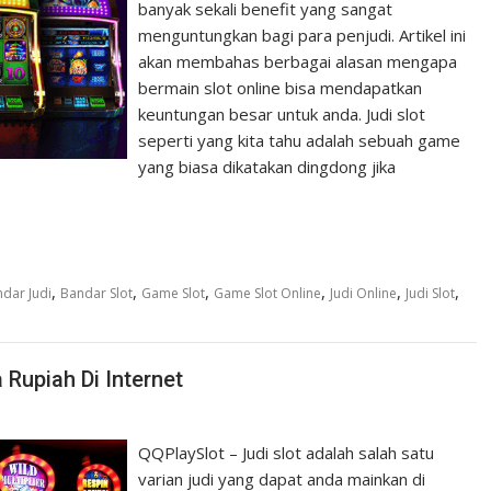
banyak sekali benefit yang sangat
menguntungkan bagi para penjudi. Artikel ini
akan membahas berbagai alasan mengapa
bermain slot online bisa mendapatkan
keuntungan besar untuk anda. Judi slot
seperti yang kita tahu adalah sebuah game
yang biasa dikatakan dingdong jika
,
,
,
,
,
,
dar Judi
Bandar Slot
Game Slot
Game Slot Online
Judi Online
Judi Slot
 Rupiah Di Internet
QQPlaySlot – Judi slot adalah salah satu
varian judi yang dapat anda mainkan di